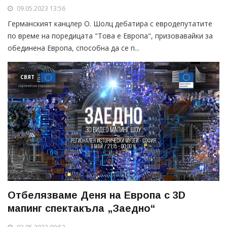
бъдещето"
09.05.2023 13:56
Германският канцлер O. Шолц дебатира с евродепутатите
по време на поредицата "Това е Европа", призовавайки за
обединена Европа, способна да се п...
СВЯТ
Отбелязваме Деня на Европа с 3D
мапинг спектакъла „Заедно“