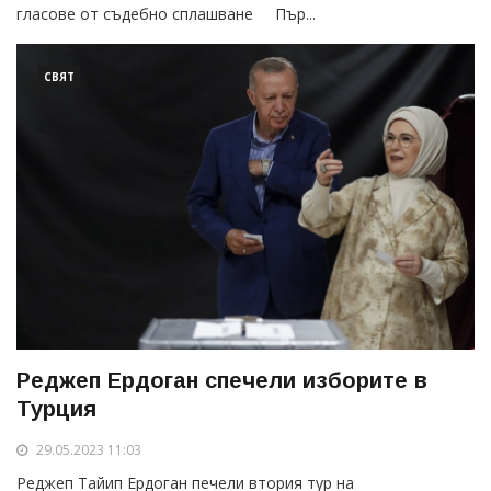
гласове от съдебно сплашване Пър...
СВЯТ
Реджеп Ердоган спечели изборите в
Турция
29.05.2023 11:03
Реджеп Тайип Ердоган печели втория тур на