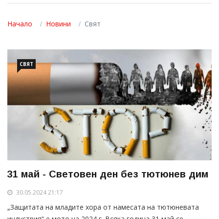
Начало
Новини
Свят
СВЯТ
31 май - Световен ден без тютюнев дим
30.05.2024 21:17
„Защитата на младите хора от намесата на тютюневата
индустрия“ е мото на 2024 г. Всяка година 31 май се