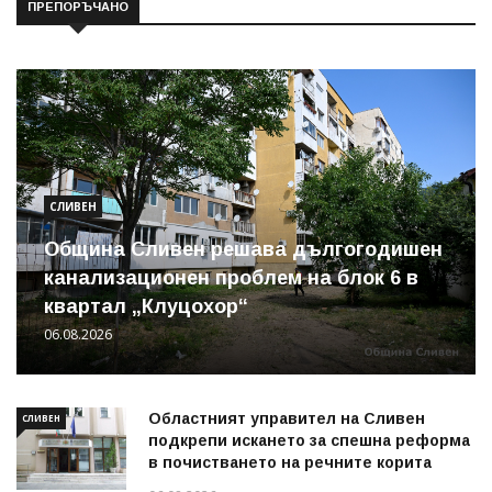
ПРЕПОРЪЧАНО
СЛИВЕН
Община Сливен решава дългогодишен
канализационен проблем на блок 6 в
квартал „Клуцохор“
06.08.2026
Областният управител на Сливен
СЛИВЕН
подкрепи искането за спешна реформа
в почистването на речните корита