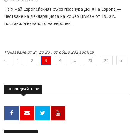
03.05.2023 09:52
На 9 май Европейският съюз празнува Деня на Европа —
честване на Декларацията на Робер Шуман от 1950 г.,
поставила началото на европей...
Показване от 21 до 30 , от общо 232 записа
Предишна
След
«
1
2
3
4
…
23
24
»
ПОСЛЕДВАЙТЕ НИ