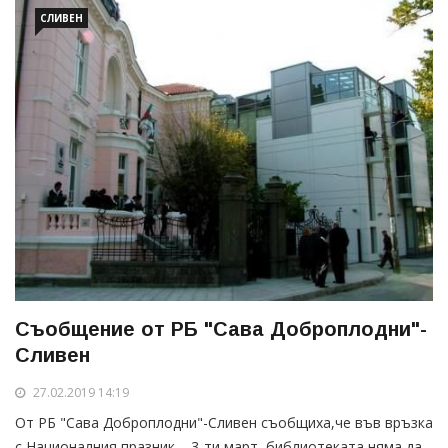
СЛИВЕН
Съобщение от РБ "Сава Доброплодни"-
Сливен
27.02.2019 14:19
От РБ "Сава Доброплодни"-Сливен съобщиха,че във връзка
с Националния празник – 3-ти март, библиотеката няма да