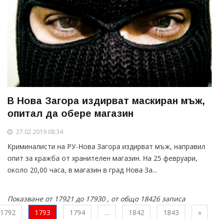
В Нова Загора издирват маскиран мъж,
опитал да обере магазин
27.02.2019 08:34
Криминалисти на РУ-Нова Загора издирват мъж, направил
опит за кражба от хранителен магазин. На 25 февруари,
около 20,00 часа, в магазин в град Нова За...
Показване от 17921 до 17930 , от общо 18426 записа
След
1792
1793
1794
…
1842
1843
»