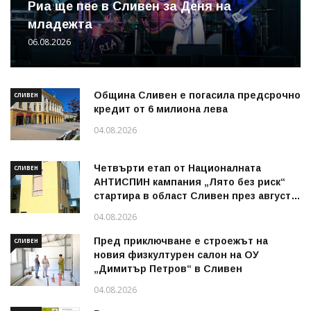
Риа ще пее в Сливен за Деня на
младежта
06.08.2026
Община Сливен е погасила предсрочно
СЛИВЕН
кредит от 6 милиона лева
04.08.2026
Четвърти етап от Националната
СЛИВЕН
АНТИСПИН кампания „Лято без риск“
стартира в област Сливен през август
2026 г.
04.08.2026
Пред приключване е строежът на
СЛИВЕН
новия физкултурен салон на ОУ
„Димитър Петров“ в Сливен
04.08.2026