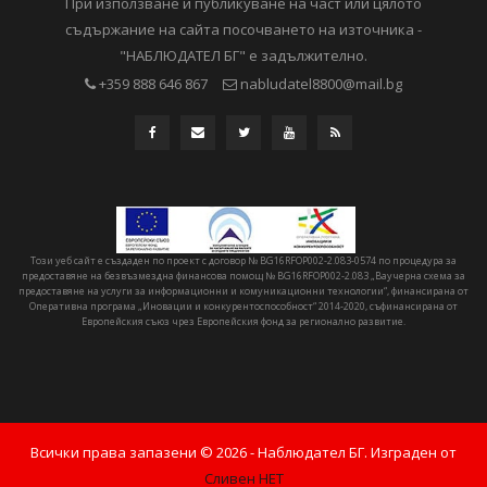
При използване и публикуване на част или цялото
съдържание на сайта посочването на източника -
"НАБЛЮДАТЕЛ БГ" е задължително.
+359 888 646 867
nabludatel8800@mail.bg
Този уеб сайт е създаден по проект с договор № BG16RFOP002-2.083-0574 по процедура за
предоставяне на безвъзмездна финансова помощ № BG16RFOP002-2.083 „Ваучерна схема за
предоставяне на услуги за информационни и комуникационни технологии“, финансирана от
Оперативна програма „Иновации и конкурентоспособност“ 2014-2020, съфинансирана от
Европейския съюз чрез Европейския фонд за регионално развитие.
Всички права запазени ©
2026
- Наблюдател БГ. Изграден от
Сливен НЕТ