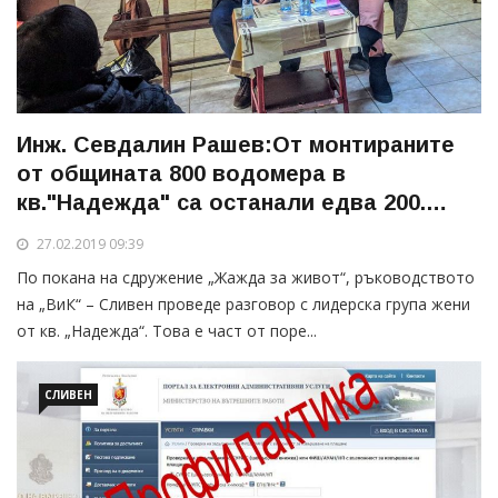
Инж. Севдалин Рашев:От монтираните
от общината 800 водомера в
кв."Надежда" са останали едва 200.
Другите са демонтирани или счупени
27.02.2019 09:39
По покана на сдружение „Жажда за живот“, ръководството
на „ВиК“ – Сливен проведе разговор с лидерска група жени
от кв. „Надежда“. Това е част от поре...
СЛИВЕН