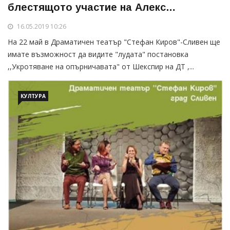
блестящото участие на Алекс
Сърчаджиева
16.05.2019 10:26
На 22 май в Драматичен театър "Стефан Киров"-Сливен ще
имате възможност да видите "лудата" постановка
,,Укротяване на опърничавата" от Шекспир на ДТ ,...
КУЛТУРА