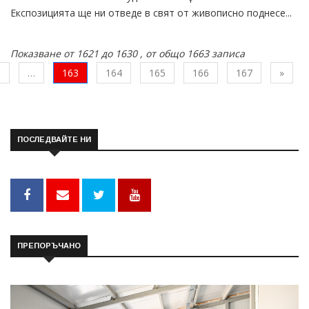
Експозицията ще ни отведе в свят от живописно поднесе...
Показване от 1621 до 1630 , от общо 1663 записа
шна
След
1
…
163
164
165
166
167
»
ПОСЛЕДВАЙТЕ НИ
ПРЕПОРЪЧАНО