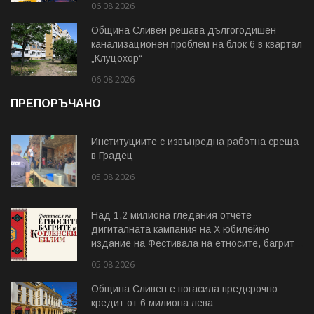
06.08.2026
Община Сливен решава дългогодишен
канализационен проблем на блок 6 в квартал
„Клуцохор“
06.08.2026
ПРЕПОРЪЧАНО
Институциите с извънредна работна среща
в Градец
05.08.2026
Над 1,2 милиона гледания отчете
дигиталната кампания на Х юбилейно
издание на Фестивала на етносите, багрите
и Котленския килим
05.08.2026
Община Сливен е погасила предсрочно
кредит от 6 милиона лева