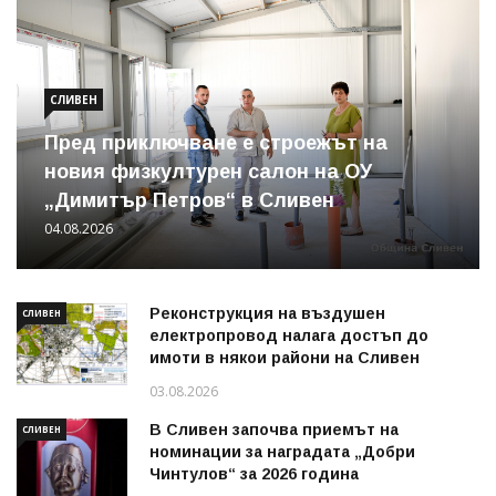
СЛИВЕН
Пред приключване е строежът на
новия физкултурен салон на ОУ
„Димитър Петров“ в Сливен
04.08.2026
Реконструкция на въздушен
СЛИВЕН
електропровод налага достъп до
имоти в някои райони на Сливен
03.08.2026
В Сливен започва приемът на
СЛИВЕН
номинации за наградата „Добри
Чинтулов“ за 2026 година