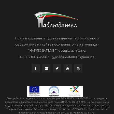
При използване и публикуване на част или цялото
съдържание на сайта посочването на източника -
"НАБЛЮДАТЕЛ БГ" е задължително.
+359 888 646 867
nabludatel8800@mail.bg
Този уеб сайт е създаден по проект с договор № BG16RFOP002-2.083-0574 по процедура за
предоставяне на безвъзмездна финансова помощ № BG16RFOP002-2.083 „Ваучерна схема за
предоставяне на услуги за информационни и комуникационни технологии“, финансирана от
Оперативна програма „Иновации и конкурентоспособност“ 2014-2020, съфинансирана от
Европейския съюз чрез Европейския фонд за регионално развитие.