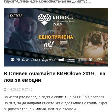
Киров"-Сливен един моноспектакъл на Димитър ...
КУЛТУРА
В Сливен очаквайте КИНОlove 2019 – на
лов за емоции
14.05.2019 07:46
За четвърта поредна година екипът на NO BLINK потегля
на път, за да направи къcото кино доcтъпно на голям екран
в цялата cтрана – миcия напълно възмож...