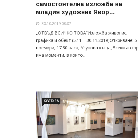
самостоятелна изложба на
младия художник Явор
Костадинов
30.10.2019 08:07
„ОТВЪД ВСИЧКО ТОВА“Изложба живопис,
графика и обект (5.11 – 30.11.2019)Откриване: 5
ноември, 17:30 часа, Узунова къща„Всеки авто
има моменти, в които...
КУЛТУРА