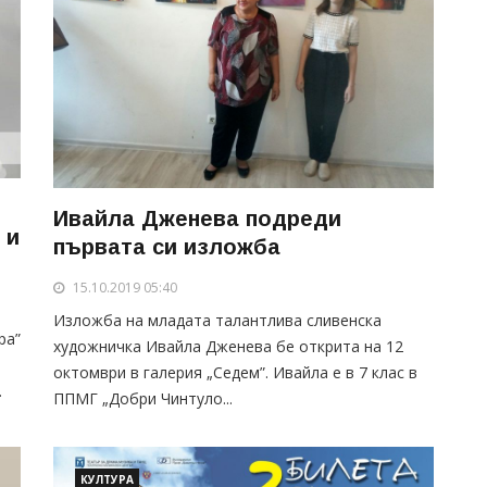
Ивайла Дженева подреди
 и
първата си изложба
15.10.2019 05:40
Изложба на младата талантлива сливенска
ра”
художничка Ивайла Дженева бе открита на 12
октомври в галерия „Седем”. Ивайла е в 7 клас в
.
ППМГ „Добри Чинтуло...
КУЛТУРА