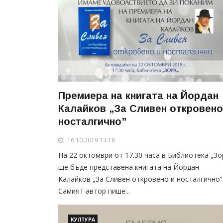
Премиера на книгата на Йордан
Калайков „За Сливен откровено
носталгично”
16.10.2019 13:18
На 22 октомври от 17.30 часа в Библиотека „Зо
ще бъде представена книгата на Йордан
Калайков „За Сливен откровено и носталгично”
Самият автор пише...
КУЛТУРА