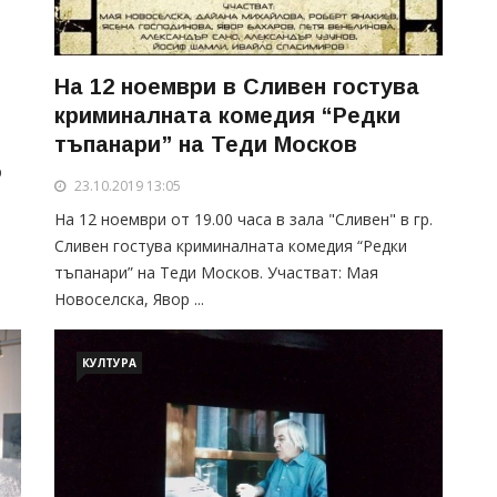
На 12 ноември в Сливен гостува
криминалната комедия “Редки
тъпанари” на Теди Москов
р
23.10.2019 13:05
На 12 ноември от 19.00 часа в зала "Сливен" в гр.
Сливен гостува криминалната комедия “Редки
тъпанари” на Теди Москов. Участват: Мая
Новоселска, Явор ...
КУЛТУРА