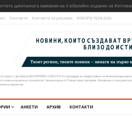
отчете дигиталната кампания на Х юбилейно издание на Фестивал
екс
Контакти
Контакти за реклама
ИЗБОРИ 19.04.2026
н по проект с договор № BG16RFOP002-2.083-0574 по процедура за предоставяне на безвъзмездна фи
и и комуникационни технологии“, финансирана от Оперативна програма „Иновации и конкурентоспо
ионално развитие.
ОРИИ
АНКЕТИ
АРХИВ
КОНТАКТИ