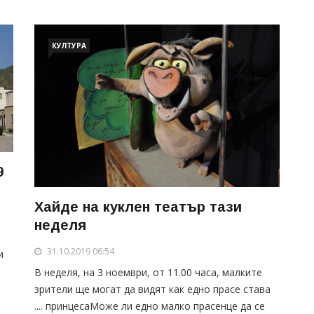
КУЛТУРА
9
Хайде на куклен театър тази
неделя
31.10.2019 06:54
и
В неделя, на 3 ноември, от 11.00 часа, малките
зрители ще могат да видят как едно прасе става
.... принцесаМоже ли едно малко прасенце да се