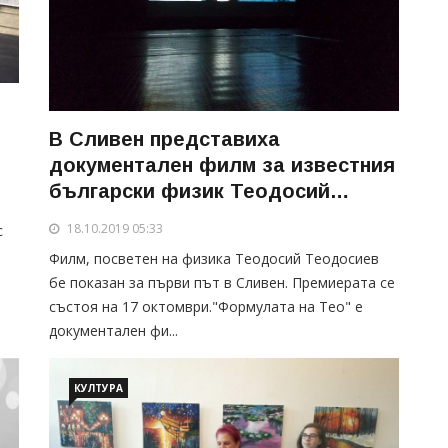
В Сливен представиха
документален филм за известния
български физик Теодосий
Теодосиев-Тео
18.10.2019 05:33
с
Филм, посветен на физика Теодосий Теодосиев
бе показан за първи път в Сливен. Премиерата се
състоя на 17 октомври."Формулата на Тео" е
документален фи...
КУЛТУРА