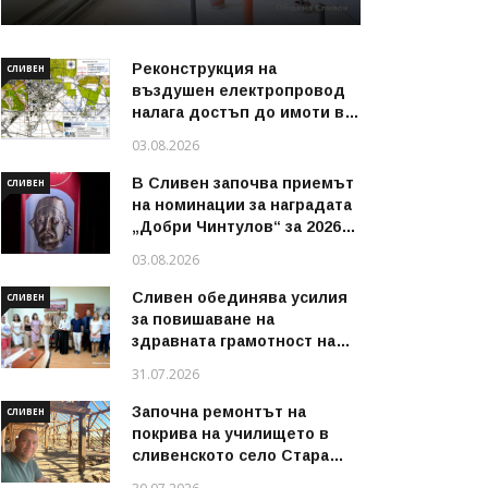
Реконструкция на
СЛИВЕН
въздушен електропровод
налага достъп до имоти в
някои райони на Сливен
03.08.2026
В Сливен започва приемът
СЛИВЕН
на номинации за наградата
„Добри Чинтулов“ за 2026
година
03.08.2026
Сливен обединява усилия
СЛИВЕН
за повишаване на
здравната грамотност на
децата и техните
31.07.2026
семейства
Започна ремонтът на
СЛИВЕН
покрива на училището в
сливенското село Стара
река