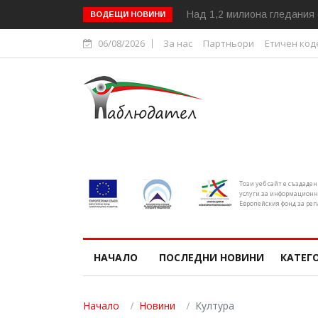
Над 1,2 милиона гледания 
ВОДЕЩИ НОВИНИ
06/08/2026
За нас
Партньори
Етичен код
Този уеб сайт е създаде
услуги за информационн
Европейския фонд за рег
НАЧАЛО
ПОСЛЕДНИ НОВИНИ
КАТЕГ
Начало
Новини
Култура