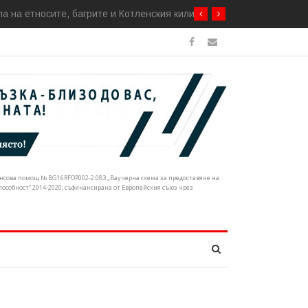
а на етносите, багрите и Котленския килим
нансова помощ № BG16RFOP002-2.083 „Ваучерна схема за предоставяне на
собност“ 2014-2020, съфинансирана от Европейския съюз чрез