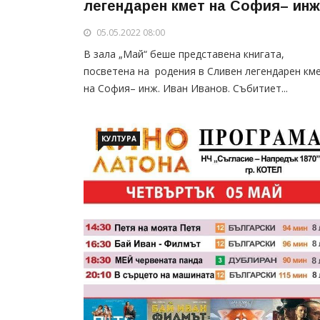
легендарен кмет на София– инж
Иван Иванов
05.05.2022 08:00
В зала „Май“ беше представена книгата,
посветена на родения в Сливен легендарен км
на София– инж. Иван Иванов. Събитиет...
КУЛТУРА