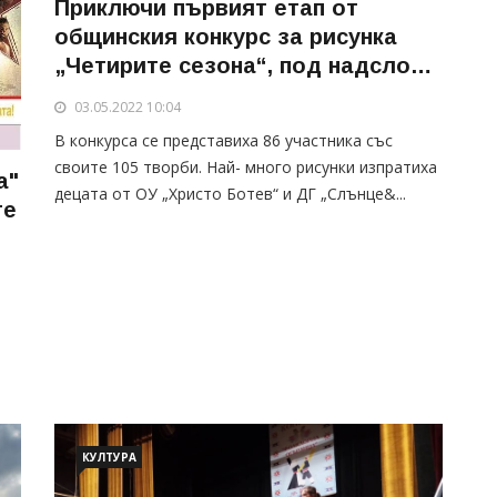
Приключи първият етап от
общинския конкурс за рисунка
„Четирите сезона“, под надслов
„Китна пролет“
03.05.2022 10:04
В конкурса се представиха 86 участника със
своите 105 творби. Най- много рисунки изпратиха
а"
децата от ОУ „Христо Ботев“ и ДГ „Слънце&...
те
КУЛТУРА