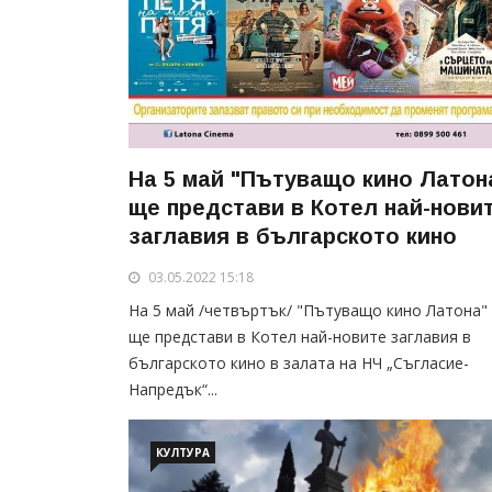
На 5 май "Пътуващо кино Латон
ще представи в Котел най-нови
заглавия в българското кино
03.05.2022 15:18
На 5 май /четвъртък/ "Пътуващо кино Латона"
ще представи в Котел най-новите заглавия в
българското кино в залата на НЧ „Съгласие-
Напредък“...
КУЛТУРА