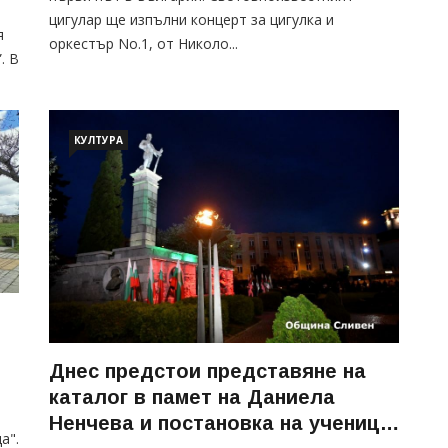
цигулар ще изпълни концерт за цигулка и
я
оркестър No.1, от Николо...
. В
КУЛТУРА
и
Днес предстои представяне на
каталог в памет на Даниела
Ненчева и постановка на ученици
а".