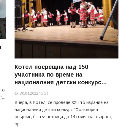
и
Котел посрещна над 150
участника по време на
националния детски конкурс
а
“Фолклорна огърлица”
ото
30.04.2022 15:51
...
Вчера, в Котел, се проведе XXII-то издание на
националния детски конкурс “Фолклорна
огърлица” за участници до 14 годишна възраст,
орг...