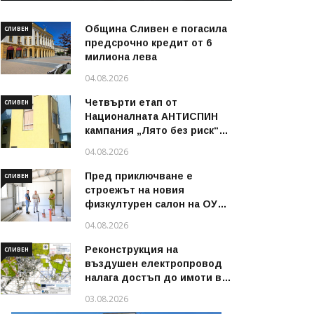
Община Сливен е погасила
СЛИВЕН
предсрочно кредит от 6
милиона лева
04.08.2026
Четвърти етап от
СЛИВЕН
Националната АНТИСПИН
кампания „Лято без риск“
стартира в област Сливен
04.08.2026
през август 2026 г.
Пред приключване е
СЛИВЕН
строежът на новия
физкултурен салон на ОУ
„Димитър Петров“ в
04.08.2026
Сливен
Реконструкция на
СЛИВЕН
въздушен електропровод
налага достъп до имоти в
някои райони на Сливен
03.08.2026