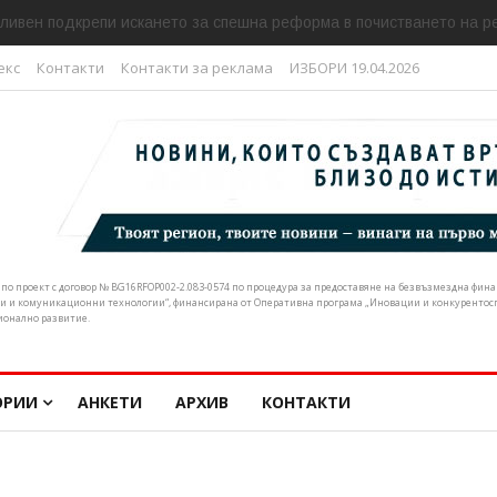
ливен подкрепи искането за спешна реформа в почистването на р
екс
Контакти
Контакти за реклама
ИЗБОРИ 19.04.2026
н по проект с договор № BG16RFOP002-2.083-0574 по процедура за предоставяне на безвъзмездна фи
и и комуникационни технологии“, финансирана от Оперативна програма „Иновации и конкурентоспо
ионално развитие.
ОРИИ
АНКЕТИ
АРХИВ
КОНТАКТИ