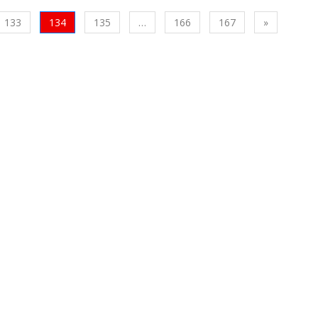
са
Следваща
133
134
135
…
166
167
»