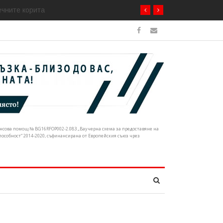
ечните корита
нансова помощ № BG16RFOP002-2.083 „Ваучерна схема за предоставяне на
собност“ 2014-2020, съфинансирана от Европейския съюз чрез