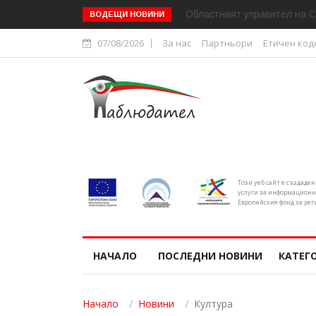
Областният управител на С
ВОДЕЩИ НОВИНИ
07/08/2026
За нас
Партньори
Етичен код
Този уеб сайт е създаде
услуги за информационн
Европейския фонд за рег
НАЧАЛО
ПОСЛЕДНИ НОВИНИ
КАТЕГ
Начало
Новини
Култура