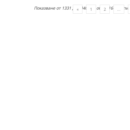
Показване от 1331 до 1340 , от общо 1663 запи
Предишна
«
1
2
…