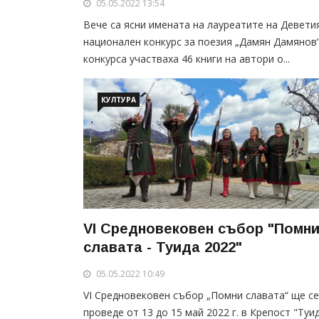
05.05.2022 13:54
Вече са ясни имената на лауреатите на Девети
национален конкурс за поезия „Дамян Дамянов”
конкурса участваха 46 книги на автори о...
КУЛТУРА
VI Средновековен събор "Помн
славата - Туида 2022"
05.05.2022 10:49
VI Средновековен събор „Помни славата“ ще се
проведе от 13 до 15 май 2022 г. в Крепост "Туид