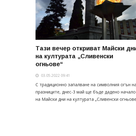
Тази вечер откриват Майски дн
на културата „Сливенски
огньове“
03.05.2022 09:41
С традиционно запалване на символния огън н
празниците, днес-3 май ще бъде дадено начал
на Майски дни на културата „Сливенски огньове“