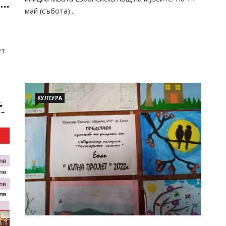
.
май (събота)...
ет
КУЛТУРА