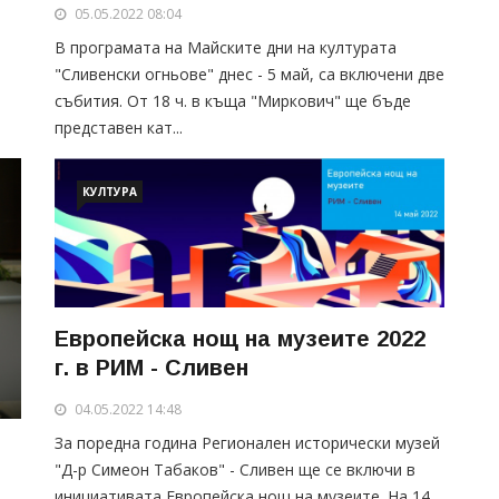
от ППМГ "Добри Чинтулов"
05.05.2022 08:04
В програмата на Майските дни на културата
"Сливенски огньове" днес - 5 май, са включени две
събития. От 18 ч. в къща "Миркович" ще бъде
представен кат...
КУЛТУРА
Европейска нощ на музеите 2022
г. в РИМ - Сливен
04.05.2022 14:48
За поредна година Регионален исторически музей
"Д-р Симеон Табаков" - Сливен ще се включи в
инициативата Европейска нощ на музеите. На 14