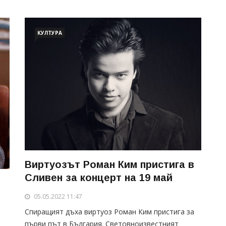
КУЛТУРА
Виртуозът Роман Ким пристига в
Сливен за концерт на 19 май
05.05.2022 11:47
Спиращият дъха виртуоз Роман Ким пристига за
първи път в България. Световноизвестният