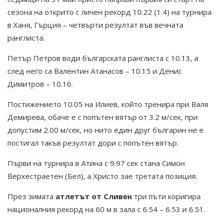
сезона на открито с личен рекорд 10.22 (1.4) на турнира
в Ханя, Гърция – четвърти резултат във вечната
ранглиста.
Петър Петров води българската ранглиста с 10.13, а
след него са Валентин Атанасов – 10.15 и Денис
Димитров – 10.16.
Постижението 10.05 на Илиев, който тренира при Валя
Демирева, обаче е с попътен вятър от 3.2 м/сек, при
допустим 2.00 м/сек, но нито един друг българин не е
постигал такъв резултат дори с попътен вятър.
Първи на турнира в Атина с 9.97 сек стана Симон
Верхестраетен (Бел), а Христо зае третата позиция.
През зимата
атлетът от Сливен
три пъти коригира
националния рекорд на 60 м в зала с 6.54 – 6.53 и 6.51.