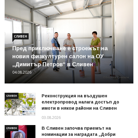
СЛИВЕН
Пред приключване е строежът на
новия физкултурен салон на ОУ
„Димитър Петров“ в Сливен
04.08.2026
Реконструкция на въздушен
СЛИВЕН
електропровод налага достъп до
имоти в някои райони на Сливен
03.08.2026
В Сливен започва приемът на
СЛИВЕН
номинации за наградата „Добри