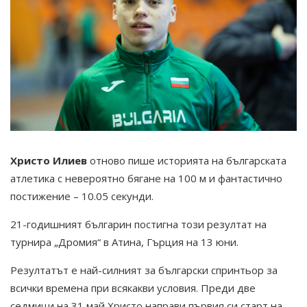
Христо Илиев
отново пише историята на българската
атлетика с невероятно бягане на 100 м и фантастично
постижение – 10.05 секунди.
21-годишният българин постигна този резултат на
турнира „Дромия“ в Атина, Гърция на 13 юни.
Резултатът е най-силният за български спринтьор за
всички времена при всякакви условия. Преди две
седмици на 31 май Христо направи първия си старт на