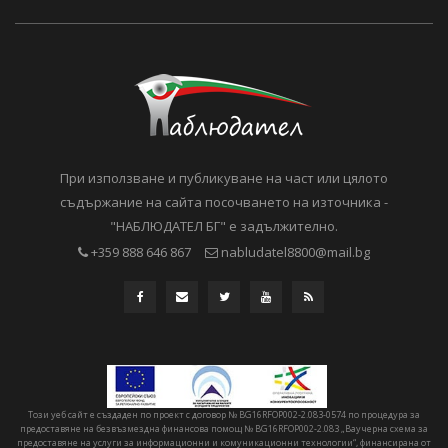
При използване и публикуване на част или цялото
съдържание на сайта посочването на източника -
"НАБЛЮДАТЕЛ БГ" е задължително.
+359 888 646 867
nabludatel8800@mail.bg
Този уеб сайт е създаден по проект с договор № BG16RFOP002-2.083-0574 по процедура за
предоставяне на безвъзмездна финансова помощ № BG16RFOP002-2.083 „Ваучерна схема за
предоставяне на услуги за информационни и комуникационни технологии“, финансирана от