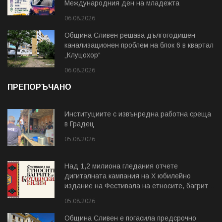
Международния ден на младежта
06.08.2026
Община Сливен решава дългогодишен
канализационен проблем на блок 6 в квартал
„Клуцохор“
06.08.2026
ПРЕПОРЪЧАНО
Институциите с извънредна работна среща
в Градец
05.08.2026
Над 1,2 милиона гледания отчете
дигиталната кампания на Х юбилейно
издание на Фестивала на етносите, багрите
и Котленския килим
05.08.2026
Община Сливен е погасила предсрочно